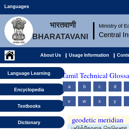
Languages
भारतवाणी
Ministry of 
Central I
BHARATAVANI
About Us
Usage Information
Conte
Tamil Technical Gloss
Language Learning
a
b
c
d
Encyclopedia
v
w
x
y
Textbooks
geodetic meridian
Dictionary
புவிக்கோளக நெடுவரை