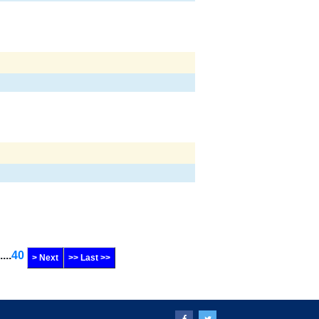
....
40
> Next
>> Last >>