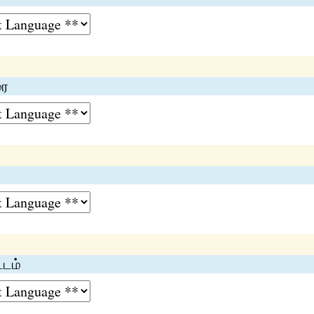
ை
டம்