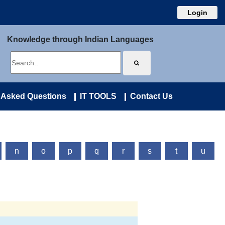
Login
Knowledge through Indian Languages
 Asked Questions
IT TOOLS
Contact Us
n
o
p
q
r
s
t
u