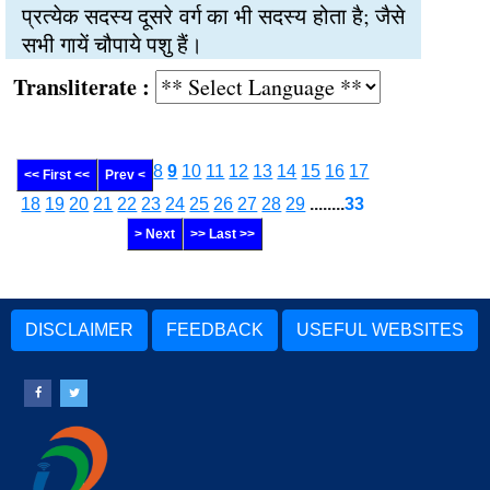
प्रत्येक सदस्य दूसरे वर्ग का भी सदस्य होता है; जैसे
सभी गायें चौपाये पशु हैं।
Transliterate :
8
9
10
11
12
13
14
15
16
17
<< First <<
Prev <
18
19
20
21
22
23
24
25
26
27
28
29
........
33
> Next
>> Last >>
DISCLAIMER
FEEDBACK
USEFUL WEBSITES