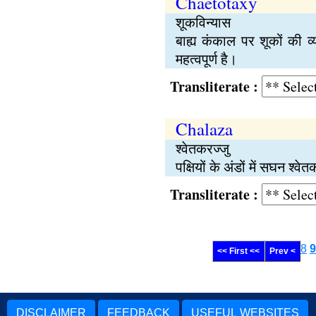
Chaetotaxy
शूकविन्यास
बाह्य कंकाल पर शूकों की व्
महत्वपूर्ण है।
Transliterate :
Chalaza
श्वेतकरज्जु
पक्षियों के अंडों में सघन श्
Transliterate :
8
9
<< First <<
Prev <
DISCLAIMER
FEEDBACK
USEFUL WEBSITES