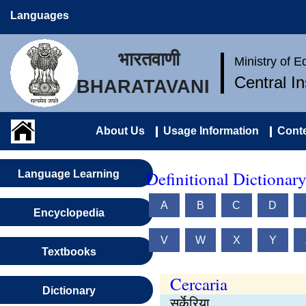
Languages
भारतवाणी
Ministry of 
Central I
BHARATAVANI
About Us
Usage Information
Conte
Definitional Dictionar
Language Learning
A
B
C
D
Encyclopedia
V
W
X
Y
Textbooks
Cercaria
Dictionary
सर्केरिया