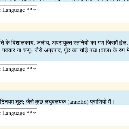
के विशालकाय, जलीय, अपरायुक्त स्तनियों का गण जिसमें ह्वेल, सू
पतवार या चप्पू- जैसे अग्रपाद, पूंछ का चौड़े पख (वाज) के रुप म
काइटिनयम शूल; जैसे कुछ लघुवलयक (annelid) प्राणियों में।