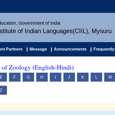
Education, Government of India
nstitute of Indian Languages(CIIL), Mysuru
nt Partners
Message
Announcements
Frequently
y of Zoology (English-Hindi)
E
F
G
H
I
J
K
L
M
Z