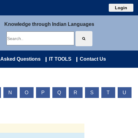
Login
Knowledge through Indian Languages
 Asked Questions
IT TOOLS
Contact Us
N
O
P
Q
R
S
T
U