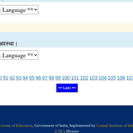
ी अवस्था।
0
91
92
93
94
95
96
97
98
99
100
101
102
103
104
105
106
10
>> Last >>
inistry of Education
, Government of India, Implemented by
Central Institute of I
(CIIL)
, Mysuru