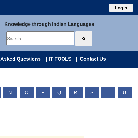
Login
Knowledge through Indian Languages
 Asked Questions
IT TOOLS
Contact Us
N
O
P
Q
R
S
T
U