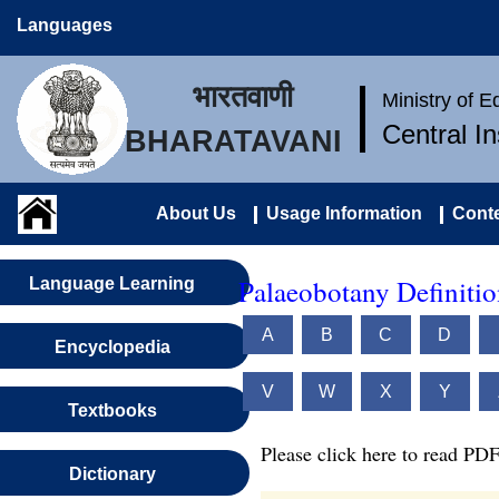
Languages
भारतवाणी
Ministry of 
Central I
BHARATAVANI
About Us
Usage Information
Conte
Palaeobotany Definitio
Language Learning
A
B
C
D
Encyclopedia
V
W
X
Y
Textbooks
Please click here to read PDF
Dictionary