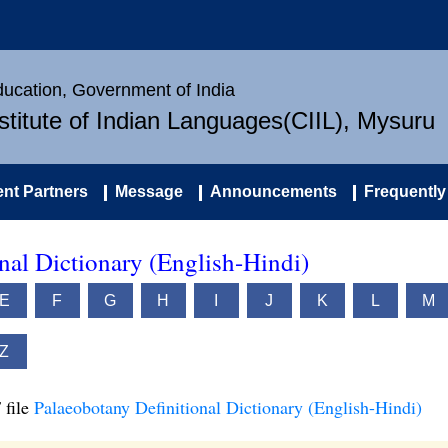
Education, Government of India
nstitute of Indian Languages(CIIL), Mysuru
nt Partners
Message
Announcements
Frequently
nal Dictionary (English-Hindi)
E
F
G
H
I
J
K
L
M
Z
 file
Palaeobotany Definitional Dictionary (English-Hindi)