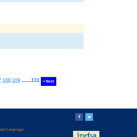
7
108
109
........
131
> Next
ndian Languages