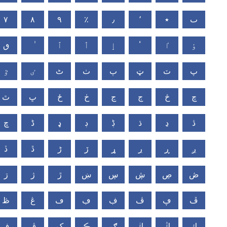
ٮ
٭
٬
٫
٪
٩
٨
٧
ٶ
ٵ
ٴ
ٳ
ٲ
ٱ
ٯ
پ
ٽ
ټ
ٻ
ٺ
ٹ
ٸ
ٷ
چ
څ
ڄ
ڃ
ڂ
ځ
ڀ
ٿ
ڎ
ڍ
ڌ
ڋ
ڊ
ډ
ڈ
ڇ
ږ
ڕ
ڔ
ړ
ڒ
ڑ
ڐ
ڏ
ڞ
ڝ
ڜ
ڛ
ښ
ڙ
ژ
ڗ
ڦ
ڥ
ڤ
ڣ
ڢ
ڡ
ڠ
ڟ
ڮ
ڭ
ڬ
ګ
ڪ
ک
ڨ
ڧ