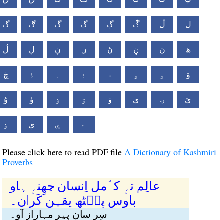
ڶ
ڵ
ڴ
ڳ
ڲ
ڱ
ڰ
گ
ھ
ڽ
ڼ
ڻ
ں
ڹ
ڸ
ڷ
ۆ
ۅ
ۄ
ۃ
ۂ
ہ
ۀ
ڿ
ێ
ۍ
ی
ۋ
ۊ
ۉ
ۈ
ۇ
ے
ۑ
ې
ۏ
Please click here to read PDF file
A Dictionary of Kashmiri
Proverbs
عالِم تہٕ کٲمل اِنسان چھِنہٕ ہاو
باوس پٮ۪ٹھ یقیٖن کَران۔
سِرٕ سان پیٖرٕ مہارازٕ آو۔