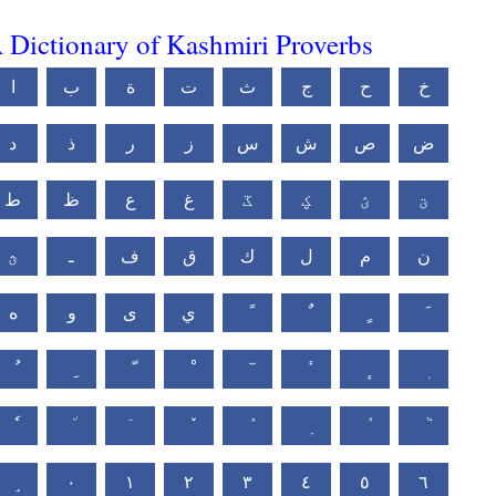
 Dictionary of Kashmiri Proverbs
خ
ح
ج
ث
ت
ة
ب
ا
ض
ص
ش
س
ز
ر
ذ
د
ؾ
ؽ
ؼ
ػ
غ
ع
ظ
ط
ن
م
ل
ك
ق
ف
ـ
ؿ
ي
ى
و
ه
٠
١
٢
٣
٤
٥
٦