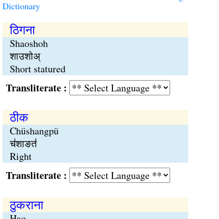
Dictionary
ठिगना
Shaoshoh
शाउशोअ्
Short statured
Transliterate :
ठीक
Chüshangpü
च॑शाङत॑
Right
Transliterate :
ठुकराना
Hao