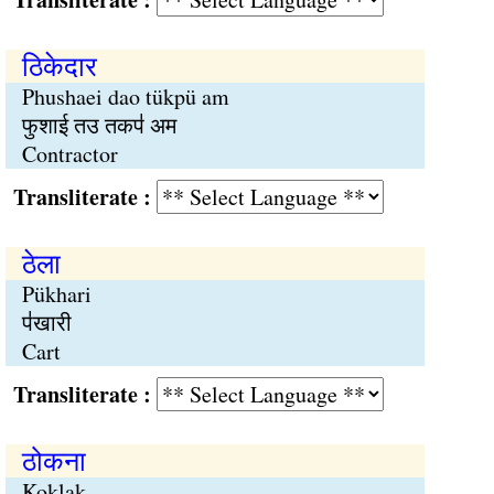
ठिकेदार
Phushaei dao tükpü am
फुशाई तउ तकप॑ अम
Contractor
Transliterate :
ठेला
Pükhari
प॑खारी
Cart
Transliterate :
ठोकना
Koklak