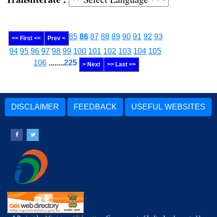
85
86
87
88
89
90
91
92
93
<< First <<
Prev <
94
95
96
97
98
99
100
101
102
103
104
105
106
........
225
> Next
>> Last >>
DISCLAIMER
FEEDBACK
USEFUL WEBSITES