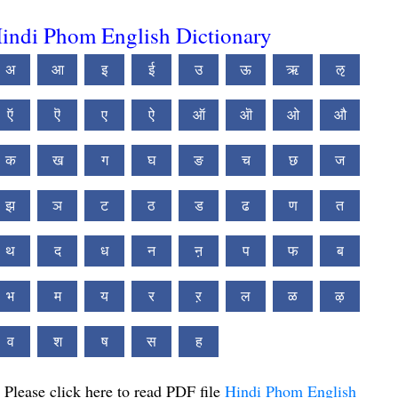
indi Phom English Dictionary
अ
आ
इ
ई
उ
ऊ
ऋ
ऌ
ऍ
ऎ
ए
ऐ
ऑ
ऒ
ओ
औ
क
ख
ग
घ
ङ
च
छ
ज
झ
ञ
ट
ठ
ड
ढ
ण
त
थ
द
ध
न
ऩ
प
फ
ब
भ
म
य
र
ऱ
ल
ळ
ऴ
व
श
ष
स
ह
Please click here to read PDF file
Hindi Phom English