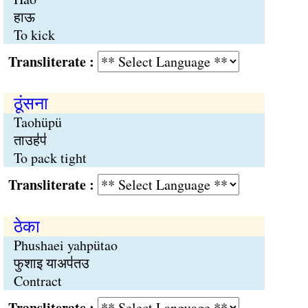
हाऊ
To kick
Transliterate :
ठूंसना
Taohüpü
ताउह॑प॑
To pack tight
Transliterate :
ठेका
Phushaei yahpütao
फुशाइ याअप॑तउ
Contract
Transliterate :