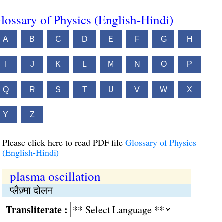
lossary of Physics (English-Hindi)
A
B
C
D
E
F
G
H
I
J
K
L
M
N
O
P
Q
R
S
T
U
V
W
X
Y
Z
Please click here to read PDF file
Glossary of Physics
(English-Hindi)
plasma oscillation
प्लैज़्मा दोलन
Transliterate :