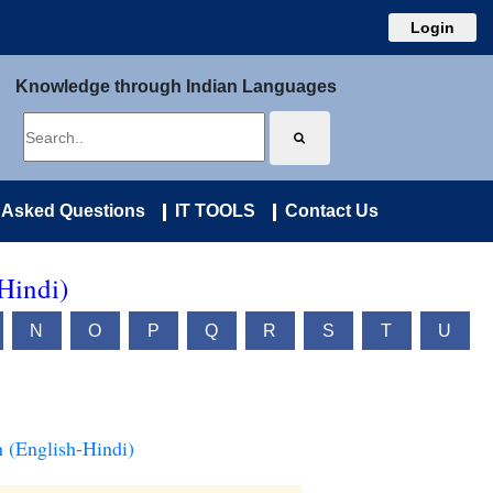
Login
Knowledge through Indian Languages
 Asked Questions
IT TOOLS
Contact Us
Hindi)
N
O
P
Q
R
S
T
U
n (English-Hindi)