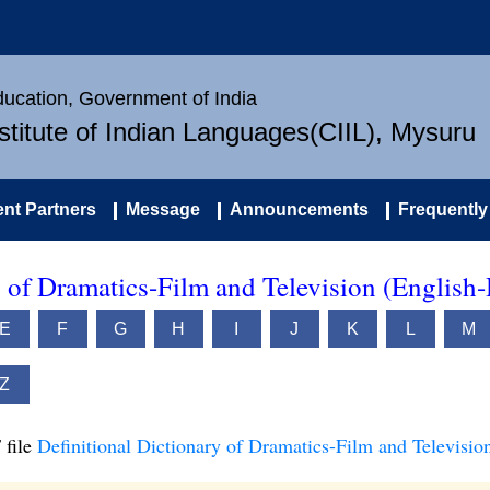
Education, Government of India
nstitute of Indian Languages(CIIL), Mysuru
nt Partners
Message
Announcements
Frequently
y of Dramatics-Film and Television (English-
E
F
G
H
I
J
K
L
M
Z
 file
Definitional Dictionary of Dramatics-Film and Televisio