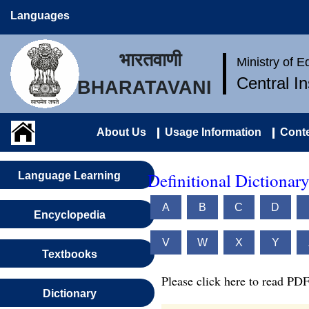
Languages
भारतवाणी
Ministry of 
Central I
BHARATAVANI
About Us
Usage Information
Conte
Definitional Dictionar
Language Learning
A
B
C
D
Encyclopedia
V
W
X
Y
Textbooks
Please click here to read PDF
Dictionary