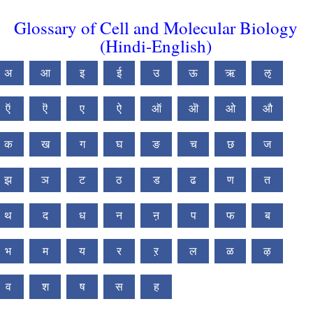
Glossary of Cell and Molecular Biology
(Hindi-English)
अ
आ
इ
ई
उ
ऊ
ऋ
ऌ
ऍ
ऎ
ए
ऐ
ऑ
ऒ
ओ
औ
क
ख
ग
घ
ङ
च
छ
ज
झ
ञ
ट
ठ
ड
ढ
ण
त
थ
द
ध
न
ऩ
प
फ
ब
भ
म
य
र
ऱ
ल
ळ
ऴ
व
श
ष
स
ह