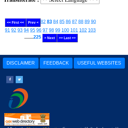
82
83
84
85
86
87
88
89
90
<< First <<
Prev <
91
92
93
94
95
96
97
98
99
100
101
102
103
........
225
> Next
>> Last >>
DISCLAIMER
FEEDBACK
USEFUL WEBSITES