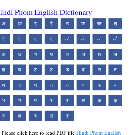
indi Phom English Dictionary
अ
आ
इ
ई
उ
ऊ
ऋ
ऌ
ऍ
ऎ
ए
ऐ
ऑ
ऒ
ओ
औ
क
ख
ग
घ
ङ
च
छ
ज
झ
ञ
ट
ठ
ड
ढ
ण
त
थ
द
ध
न
ऩ
प
फ
ब
भ
म
य
र
ऱ
ल
ळ
ऴ
व
श
ष
स
ह
Please click here to read PDF file
Hindi Phom English