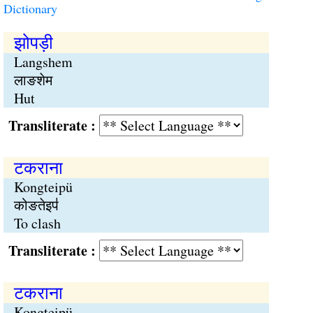
Dictionary
झोपड़ी
Langshem
लाङशेम
Hut
Transliterate :
टकराना
Kongteipü
कोङतेइप॑
To clash
Transliterate :
टकराना
Kongteipü