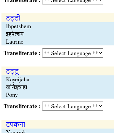
टट्‍टी
Ihpetshem
इहपेत्शम
Latrine
Transliterate :
टट्‍टू
Koyeijaha
कोयेइचाहा
Pony
Transliterate :
टपकना
Yongjük