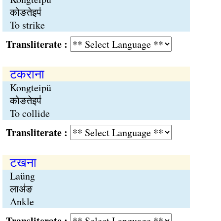
कोङतेइप॑
To strike
Transliterate :
टकराना
Kongteipü
कोङतेइप॑
To collide
Transliterate :
टखना
Laüng
लाअ॑ङ
Ankle
Transliterate :