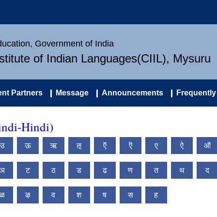
Education, Government of India
nstitute of Indian Languages(CIIL), Mysuru
nt Partners
Message
Announcements
Frequently
ndi-Hindi)
उ
ऊ
ऋ
ऌ
ऍ
ऎ
ए
ऐ
ऑ
ञ
ट
ठ
ड
ढ
ण
त
थ
द
ळ
ऴ
व
श
ष
स
ह