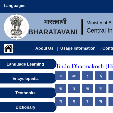
Languages
भारतवाणी
Ministry of 
Central I
BHARATAVANI
About Us
Usage Information
Conte
Hindu Dharmakosh (Hi
Language Learning
अ
आ
इ
ई
Encyclopedia
च
छ
ज
झ
Textbooks
य
र
ऱ
ल
Dictionary