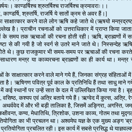
परमर्षयः। काण्डर्षिश्च श्रुतर्षिश्च राजर्षिश्च क्रमावराः।।
र्षि, काण्डर्षि, श्रुतर्षि, राजर्षि ये सातों क्रम से अवर हैं।]
साक्षात्कार करने वाले लोग ऋषि कहे जाते थे (ऋषयो मन्त्रद्रष्टारः)
ेख है। प्राचीन रचनाओं को उत्तराधिकार में प्राप्त किया जाता 
णों के समय तक ऋचाओं की रचना होती रही। ऋषि, ब्राह्मणों में
ष्टा से की गयी है जो स्वर्ग से उतरे माने जाते थे। निस्सन्देह
धित होते थे। कुछ राजकुमार भी समय-समय पर ऋचाओं की रचना करते 
साधारण मन्त्र या काव्यरचना ब्राह्मणों का ही कार्य था। मन्त्र र
ं के साक्षात्कार करने वाले माने गये हैं, जिनका संग्रह संहिताओं म
। ऋषिगण पवित्र पूर्व काल के प्रतिनिधि हैं तथा साधु माने गये ह
द में कई स्थानों पर उन्हें सात के दल में उल्लिखित किया गया है। 
, वसिष्ठ, कश्यप एवं अत्रि बताये गये हैं। ऋग्वेद में कुत्स, अत्रि, र
 अथर्ववेद में और भी बड़ी तालिका है, जिसमें अङ्गिरा, अगस्ति, जमद
, कक्षीवन्त, कण्व, मेधातिथि, त्रिशोक, उशना काव्य, गोतम तथा मुद्ग
तियोगिता का भी प्रचलन था। अश्वमेघ यज्ञ के एक मुख्य अङ्ग 'ब्रह्
्रतियोगिता प्रचलित रही। इस कार्य में सबसे प्रसिद्ध थे याज्ञवल