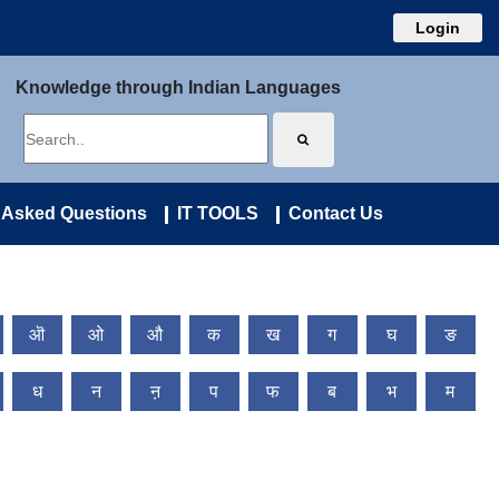
Login
Knowledge through Indian Languages
 Asked Questions
IT TOOLS
Contact Us
ऒ
ओ
औ
क
ख
ग
घ
ङ
ध
न
ऩ
प
फ
ब
भ
म