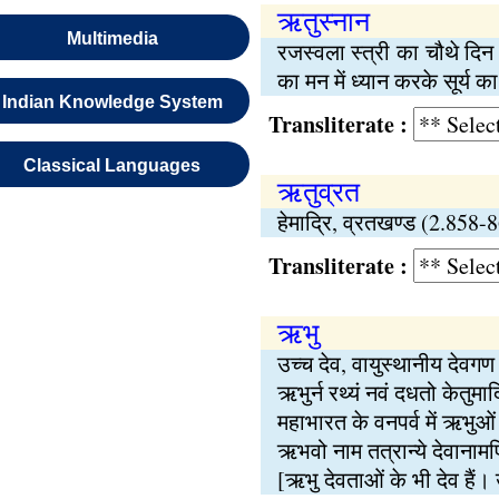
ऋतुस्नान
Multimedia
रजस्वला स्त्री का चौथे दि
का मन में ध्यान करके सूर्य क
Indian Knowledge System
Transliterate :
Classical Languages
ऋतुव्रत
हेमाद्रि, व्रतखण्ड (2.858-8
Transliterate :
ऋभु
उच्च देव, वायुस्थानीय देवगण
ऋभुर्न रथ्यं नवं दधतो केतुमा
महाभारत के वनपर्व में ऋभुओं
ऋभवो नाम तत्रान्ये देवानामप
[ऋभु देवताओं के भी देव हैं। 