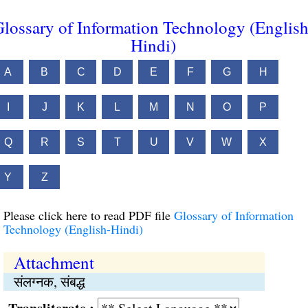
lossary of Information Technology (English
Hindi)
A
B
C
D
E
F
G
H
I
J
K
L
M
N
O
P
Q
R
S
T
U
V
W
X
Y
Z
Please click here to read PDF file
Glossary of Information
Technology (English-Hindi)
Attachment
संलग्नक, संबद्ध