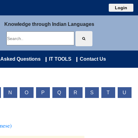
Login
Knowledge through Indian Languages
 Asked Questions
IT TOOLS
Contact Us
N
O
P
Q
R
S
T
U
mese)