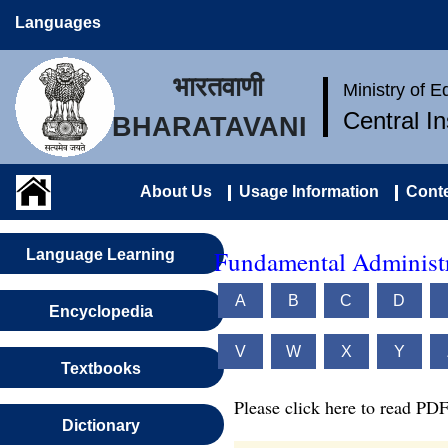
Languages
भारतवाणी
Ministry of 
Central I
BHARATAVANI
About Us
Usage Information
Conte
Fundamental Administr
Language Learning
A
B
C
D
Encyclopedia
V
W
X
Y
Textbooks
Please click here to read PDF
Dictionary