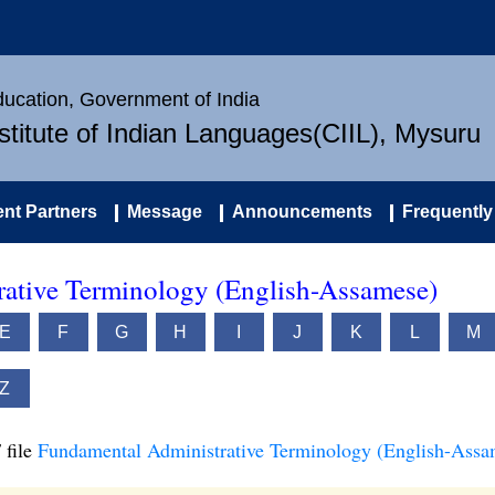
Education, Government of India
nstitute of Indian Languages(CIIL), Mysuru
nt Partners
Message
Announcements
Frequently
ative Terminology (English-Assamese)
E
F
G
H
I
J
K
L
M
Z
 file
Fundamental Administrative Terminology (English-Assa