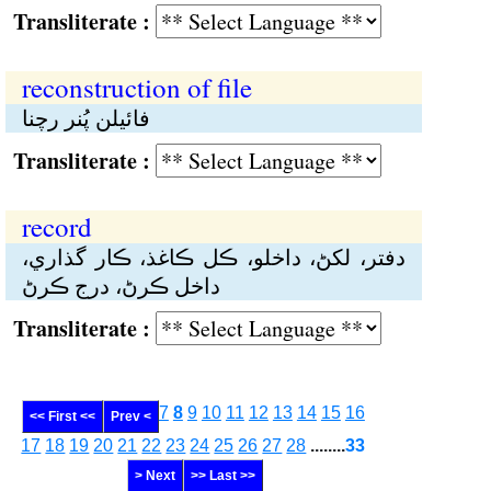
Transliterate :
reconstruction of file
فائيلن پُنر رچنا
Transliterate :
record
دفتر، لکڻ، داخلو، ڪل ڪاغذ، ڪار گذاري،
داخل ڪرڻ، درج ڪرڻ
Transliterate :
7
8
9
10
11
12
13
14
15
16
<< First <<
Prev <
17
18
19
20
21
22
23
24
25
26
27
28
........
33
> Next
>> Last >>