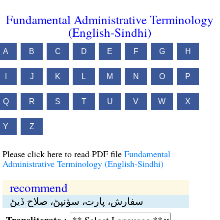
Fundamental Administrative Terminology
(English-Sindhi)
A
B
C
D
E
F
G
H
I
J
K
L
M
N
O
P
Q
R
S
T
U
V
W
X
Y
Z
Please click here to read PDF file
Fundamental
Administrative Terminology (English-Sindhi)
recommend
سفارش، پارت، سؤنپڻ، صلاح ڏيڻ