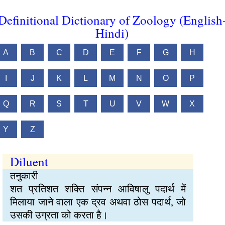
Definitional Dictionary of Zoology (English
Hindi)
A
B
C
D
E
F
G
H
I
J
K
L
M
N
O
P
Q
R
S
T
U
V
W
X
Y
Z
Diluent
तनुकारी
शत प्रतिशत शक्ति संपन्न आविषालु पदार्थ में
मिलाया जाने वाला एक द्रव अथवा ठोस पदार्थ, जो
उसकी उग्रता को करता है।