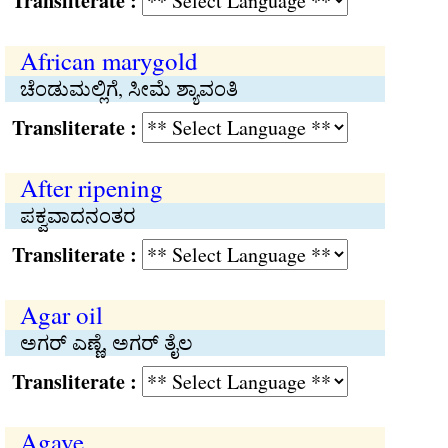
Transliterate :
African marygold
ಚೆಂಡುಮಲ್ಲಿಗೆ, ಸೀಮೆ ಶ್ಯಾವಂತಿ
Transliterate :
After ripening
ಪಕ್ವವಾದನಂತರ
Transliterate :
Agar oil
ಅಗರ್ ಎಣ್ಣೆ, ಅಗರ್ ತೈಲ
Transliterate :
Agave