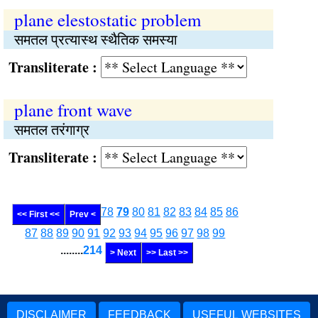
plane elestostatic problem
समतल प्रत्यास्थ स्थैतिक समस्या
Transliterate :
plane front wave
समतल तरंगाग्र
Transliterate :
78
79
80
81
82
83
84
85
86
<< First <<
Prev <
87
88
89
90
91
92
93
94
95
96
97
98
99
........
214
> Next
>> Last >>
DISCLAIMER
FEEDBACK
USEFUL WEBSITES