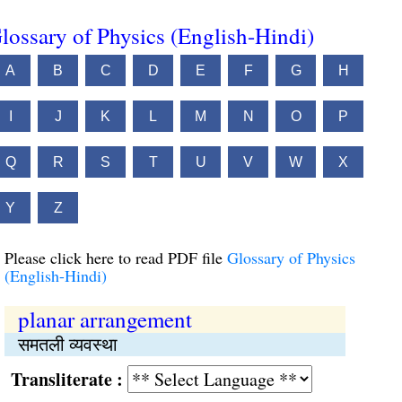
lossary of Physics (English-Hindi)
A
B
C
D
E
F
G
H
I
J
K
L
M
N
O
P
Q
R
S
T
U
V
W
X
Y
Z
Please click here to read PDF file
Glossary of Physics
(English-Hindi)
planar arrangement
समतली व्यवस्था
Transliterate :