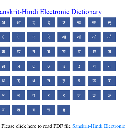
anskrit-Hindi Electronic Dictionary
अ
आ
इ
ई
उ
ऊ
ऋ
ऌ
ऍ
ऎ
ए
ऐ
ऑ
ऒ
ओ
औ
क
ख
ग
घ
ङ
च
छ
ज
झ
ञ
ट
ठ
ड
ढ
ण
त
थ
द
ध
न
ऩ
प
फ
ब
भ
म
य
र
ऱ
ल
ळ
ऴ
व
श
ष
स
ह
Please click here to read PDF file
Sanskrit-Hindi Electronic