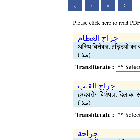
ۿ
۾
۽
ۼ
Please click here to read PDF
جراح العظام
अस्थि विशेषज्ञ, हड्डियो का 
( مذ)
Transliterate :
جراح القلب
ह्रदयरोग विशेषज्ञ, दिल का 
( مذ)
Transliterate :
جراحة