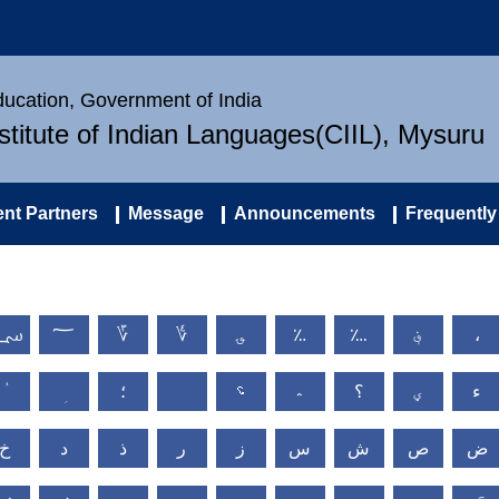
Education, Government of India
nstitute of Indian Languages(CIIL), Mysuru
nt Partners
Message
Announcements
Frequently
؄
؅
؆
؇
؈
؉
؊
؋
،
ء
ؠ
؟
؞
؝
؛
ض
ص
ش
س
ز
ر
ذ
د
خ