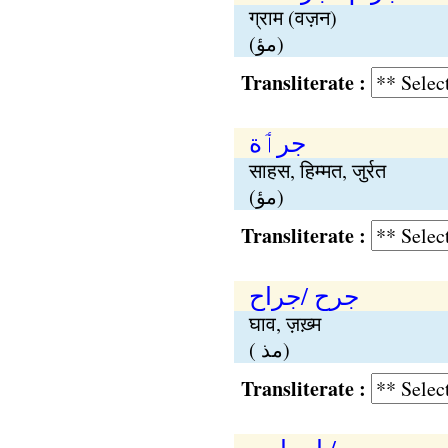
ग्राम (वज़न)
(مؤ)
Transliterate :
جرٲة
साहस, हिम्मत, जुर्रत
(مؤ)
Transliterate :
جرح /جراح
घाव, ज़ख़्म
( مذ)
Transliterate :