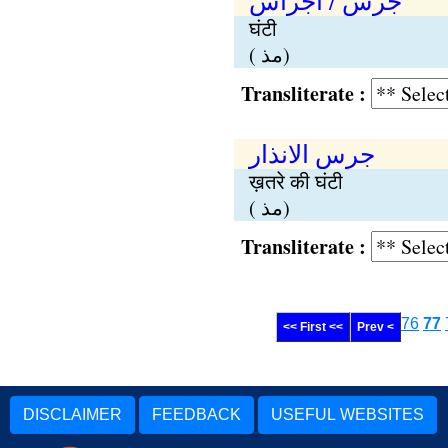
جرس / اجراس
घंटी
( مذ)
Transliterate :
جرس الانذار
ख़तरे की घंटी
( مذ)
Transliterate :
76
77
<< First <<
Prev <
DISCLAIMER
FEEDBACK
USEFUL WEBSITES