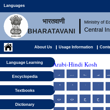
Languages
भारतवाणी
Ministry of 
Central I
BHARATAVANI
About Us
Usage Information
Conte
Arabi-Hindi Kosh
Language Learning
؀
؁
؂
؃
Encyclopedia
Textbooks
ح
ج
ث
ت
Dictionary