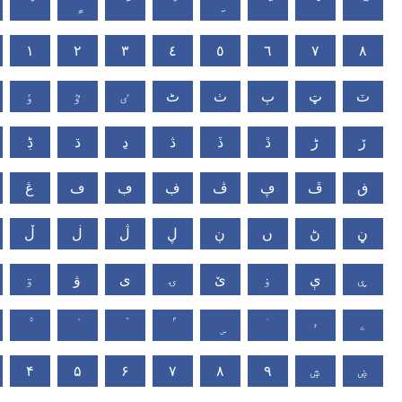
١
٢
٣
٤
٥
٦
٧
٨
ٽ
ټ
ٻ
ٺ
ٹ
ٸ
ٷ
ٶ
ڒ
ڑ
ڐ
ڏ
ڎ
ڍ
ڌ
ڋ
ڧ
ڦ
ڥ
ڤ
ڣ
ڢ
ڡ
ڠ
ڼ
ڻ
ں
ڹ
ڸ
ڷ
ڶ
ڵ
ۑ
ې
ۏ
ێ
ۍ
ی
ۋ
ۊ
ۤ
ۥ
ۦ
۴
۵
۶
۷
۸
۹
ۺ
ۻ