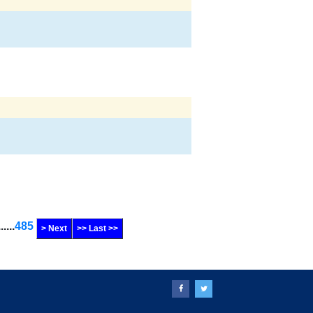
......
485
> Next
>> Last >>