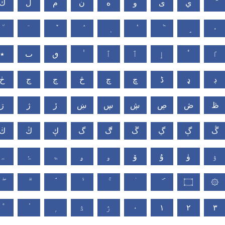
ي
ى
و
ه
ن
م
ل
ك
٠
ٵ
ٴ
ٳ
ٲ
ٱ
ٯ
ٮ
٭
ڊ
ډ
ڈ
ڇ
چ
څ
ڄ
ڃ
ڂ
ڟ
ڞ
ڝ
ڜ
ڛ
ښ
ڙ
ژ
ڗ
ڴ
ڳ
ڲ
ڱ
ڰ
گ
ڮ
ڭ
ڬ
ۉ
ۈ
ۇ
ۆ
ۅ
ۄ
ۃ
ۂ
ہ
۝
۞
ۮ
ۯ
۰
۱
۲
۳