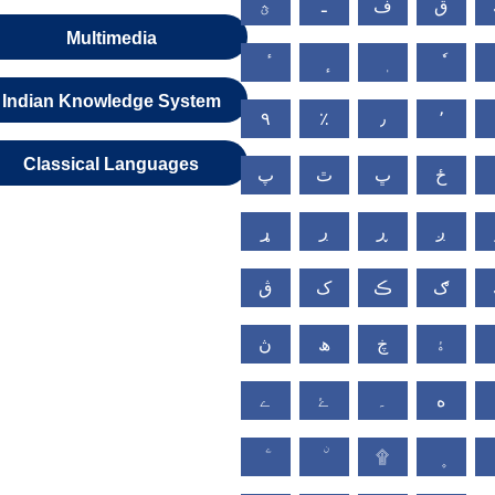
ق
ف
ـ
ؿ
Multimedia
Indian Knowledge System
٩
٪
٫
٬
Classical Languages
ځ
ڀ
ٿ
پ
ږ
ڕ
ڔ
ړ
ګ
ڪ
ک
ڨ
ۀ
ڿ
ھ
ڽ
ە
۔
ۓ
ے
۩