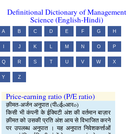
Definitional Dictionary of Management
Science (English-Hindi)
A
B
C
D
E
F
G
H
I
J
K
L
M
N
O
P
Q
R
S
T
U
V
W
X
Y
Z
Price-earning ratio (P/E ratio)
क़ीमत-अर्जन अनुपात (पीoईoआरo)
किसी भी कंपनी के ईक्विटी अंश की वर्तमान बाज़ार
क़ीमत को उसकी प्रति अंश आय से विभाजित करने
पर उपलब्ध अनुपात । यह अनुपात निवेशकर्त्ताओं