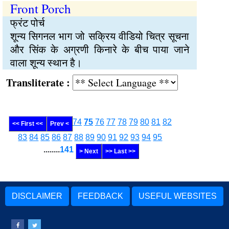
Front Porch
फ्रंट पोर्च
शून्य सिगनल भाग जो सक्रिय वीडियो चित्र सूचना
और सिंक के अग्रणी किनारे के बीच पाया जाने
वाला शून्य स्थान है।
Transliterate :
74
75
76
77
78
79
80
81
82
<< First <<
Prev <
83
84
85
86
87
88
89
90
91
92
93
94
95
........
141
> Next
>> Last >>
DISCLAIMER
FEEDBACK
USEFUL WEBSITES