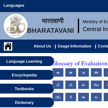
Languages
भारतवाणी
Ministry of 
Central I
BHARATAVANI
About Us
Usage Information
Conte
Glossary of Evaluation
Language Learning
అ
ఆ
ఇ
ఈ
Encyclopedia
చ
ఛ
జ
ఝ
Textbooks
య
ర
ఱ
ల
Dictionary