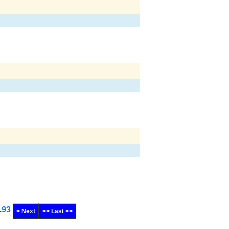
.
93
> Next
>> Last >>