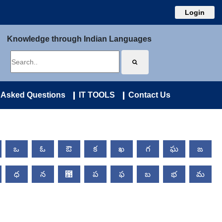
Login
Knowledge through Indian Languages
 Asked Questions
IT TOOLS
Contact Us
ఒ
ఓ
ఔ
క
ఖ
గ
ఘ
ఙ
ధ
న
఩
ప
ఫ
బ
భ
మ