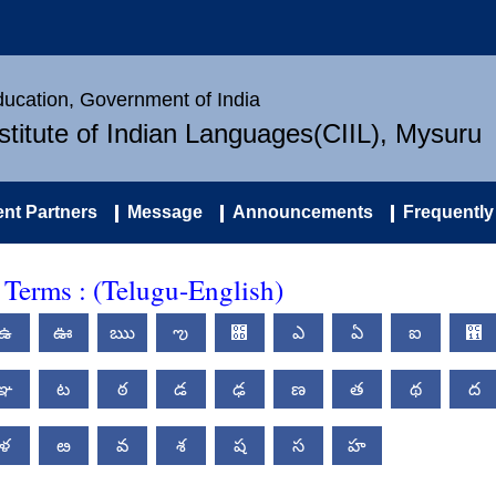
Education, Government of India
nstitute of Indian Languages(CIIL), Mysuru
nt Partners
Message
Announcements
Frequently
 Terms : (Telugu-English)
ఉ
ఊ
ఋ
ఌ
఍
ఎ
ఏ
ఐ
఑
ఞ
ట
ఠ
డ
ఢ
ణ
త
థ
ద
ళ
ఴ
వ
శ
ష
స
హ