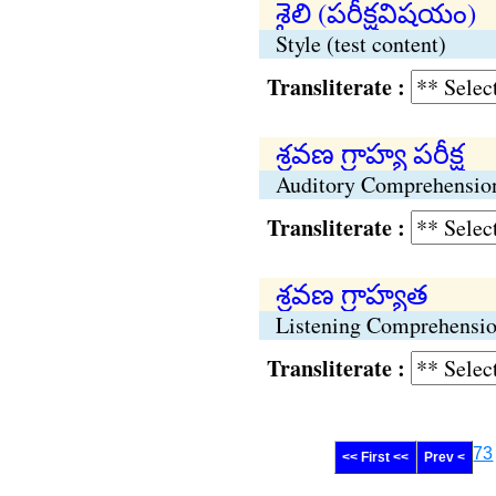
శైలి (పరీక్షవిషయం)
Style (test content)
Transliterate :
శ్రవణ గ్రాహ్య పరీక్ష
Auditory Comprehension
Transliterate :
శ్రవణ గ్రాహ్యత
Listening Comprehensi
Transliterate :
73
<< First <<
Prev <