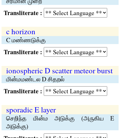
சரிமான முறை
Transliterate :
c horizon
C மண்ணடுக்கு
Transliterate :
ionospheric D scatter meteor burst
மின்மமண்டல D சிதறல்
Transliterate :
sporadic E layer
செறிந்த மின்ம அடுக்கு (அருகிய E
அடுக்கு)