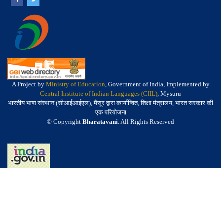
A Project by
Ministry of Education
, Government of India, Implemented by
Central Institute of Indian Languages (CIIL)
, Mysuru
भारतीय भाषा संस्थान (सीआईआईएल), मैसूर द्वारा कार्यान्वित, शिक्षा मंत्रालय, भारत सरकार की
एक परियोजना
© Copyright
Bharatavani
. All Rights Reserved