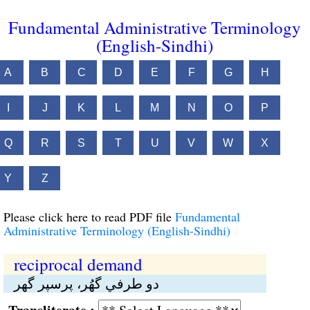
Fundamental Administrative Terminology
(English-Sindhi)
A
B
C
D
E
F
G
H
I
J
K
L
M
N
O
P
Q
R
S
T
U
V
W
X
Y
Z
Please click here to read PDF file
Fundamental
Administrative Terminology (English-Sindhi)
reciprocal demand
دو طرفي گهُر، پرسپر گهر