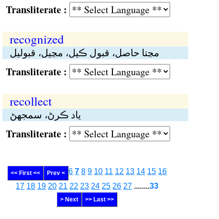
Transliterate :
recognized
مڃتا حاصل، قبول ڪيل، مڃيل، قبوليل
Transliterate :
recollect
ياد ڪرڻ، سمجهڻ
Transliterate :
6
7
8
9
10
11
12
13
14
15
16
<< First <<
Prev <
17
18
19
20
21
22
23
24
25
26
27
........
33
> Next
>> Last >>