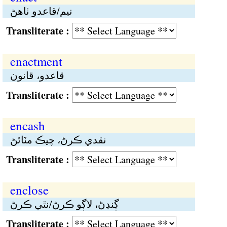
نيم/قاعدو ٺاهڻ
Transliterate :
enactment
قاعدو، قانون
Transliterate :
encash
نقدي ڪرڻ، چيڪ مٽائڻ
Transliterate :
enclose
ڳنڍڻ، لاڳو ڪرڻ/نٿي ڪرڻ
Transliterate :