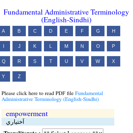
Fundamental Administrative Terminology
(English-Sindhi)
A
B
C
D
E
F
G
H
I
J
K
L
M
N
O
P
Q
R
S
T
U
V
W
X
Y
Z
Please click here to read PDF file
Fundamental
Administrative Terminology (English-Sindhi)
empowerment
اَختياري