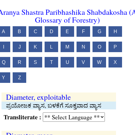
Aranya Shastra Paribhashika Shabdakosha (
Glossary of Forestry)
A
B
C
D
E
F
G
H
I
J
K
L
M
N
O
P
Q
R
S
T
U
V
W
X
Y
Z
Diameter, exploitable
ಪ್ರಯೋಜಕ ವ್ಯಾಸ, ಬಳಕೆಗೆ ಸೂಕ್ತವಾದ ವ್ಯಾಸ
Transliterate :