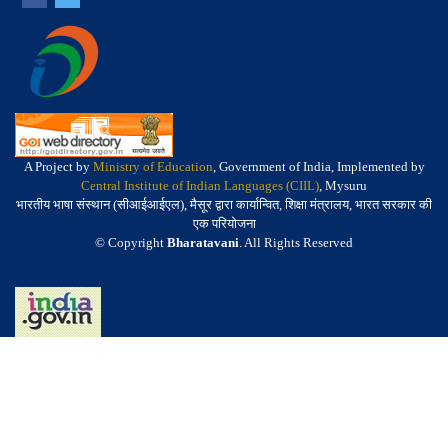
A Project by
Ministry of Education
, Government of India, Implemented by
Central Institute of Indian Languages (CIIL)
, Mysuru
भारतीय भाषा संस्थान (सीआईआईएल), मैसूर द्वारा कार्यान्वित, शिक्षा मंत्रालय, भारत सरकार की
एक परियोजना
© Copyright
Bharatavani
. All Rights Reserved