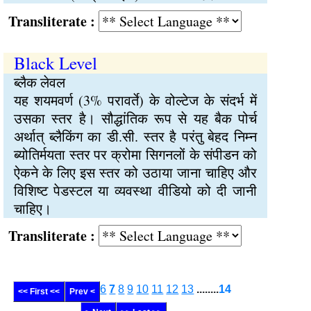
Transliterate :
Black Level
ब्लैक लेवल
यह शयमवर्ण (3% परावर्ते) के वोल्टेज के संदर्भ में
उसका स्तर है। सौद्धांतिक रूप से यह बैक पोर्च
अर्थात् ब्लैकिंग का डी.सी. स्तर है परंतु बेहद निम्न
ब्योतिर्मयता स्तर पर क्रोमा सिगनलों के संपीडन को
ऐकने के लिए इस स्तर को उठाया जाना चाहिए और
विशिष्ट पेडस्टल या व्यवस्था वीडियो को दी जानी
चाहिए।
Transliterate :
6
7
8
9
10
11
12
13
........
14
<< First <<
Prev <