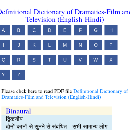
efinitional Dictionary of Dramatics-Film an
Television (English-Hindi)
A
B
C
D
E
F
G
H
I
J
K
L
M
N
O
P
Q
R
S
T
U
V
W
X
Y
Z
Please click here to read PDF file
Definitional Dictionary of
Dramatics-Film and Television (English-Hindi)
Binaural
द्विकर्णोय
दोनों कानों से सुनने से संबंधित। सभी सामान्य लोग