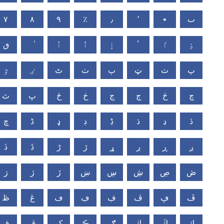
ٮ
٭
٬
٫
٪
٩
٨
٧
ٶ
ٵ
ٴ
ٳ
ٲ
ٱ
ٯ
پ
ٽ
ټ
ٻ
ٺ
ٹ
ٸ
ٷ
چ
څ
ڄ
ڃ
ڂ
ځ
ڀ
ٿ
ڎ
ڍ
ڌ
ڋ
ڊ
ډ
ڈ
ڇ
ږ
ڕ
ڔ
ړ
ڒ
ڑ
ڐ
ڏ
ڞ
ڝ
ڜ
ڛ
ښ
ڙ
ژ
ڗ
ڦ
ڥ
ڤ
ڣ
ڢ
ڡ
ڠ
ڟ
ڮ
ڭ
ڬ
ګ
ڪ
ک
ڨ
ڧ