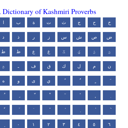
 Dictionary of Kashmiri Proverbs
خ
ح
ج
ث
ت
ة
ب
ا
ض
ص
ش
س
ز
ر
ذ
د
ؾ
ؽ
ؼ
ػ
غ
ع
ظ
ط
ن
م
ل
ك
ق
ف
ـ
ؿ
ي
ى
و
ه
٠
١
٢
٣
٤
٥
٦