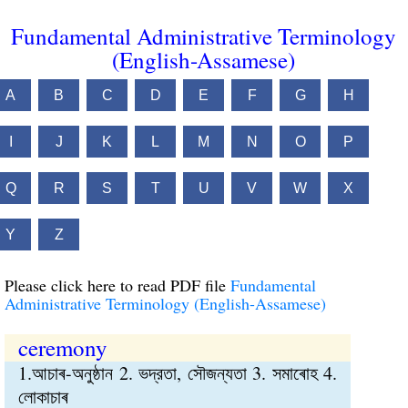
Fundamental Administrative Terminology
(English-Assamese)
A
B
C
D
E
F
G
H
I
J
K
L
M
N
O
P
Q
R
S
T
U
V
W
X
Y
Z
Please click here to read PDF file
Fundamental
Administrative Terminology (English-Assamese)
ceremony
1.আচাৰ-অনুষ্ঠান 2. ভদ্রতা, সৌজন্যতা 3. সমাৰোহ 4.
লোকাচাৰ