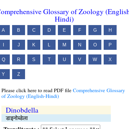
omprehensive Glossary of Zoology (Englis
Hindi)
A
B
C
D
E
F
G
H
I
J
K
L
M
N
O
P
Q
R
S
T
U
V
W
X
Y
Z
Please click here to read PDF file
Comprehensive Glossary
of Zoology (English-Hindi)
Dinobdella
डाइनोब्डेला