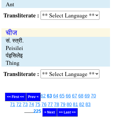
Ant
Transliterate :
चीज
सं. स्त्री.
Peisilei
प॑इसिलेइ
Thing
Transliterate :
62
63
64
65
66
67
68
69
70
<< First <<
Prev <
71
72
73
74
75
76
77
78
79
80
81
82
83
........
225
> Next
>> Last >>