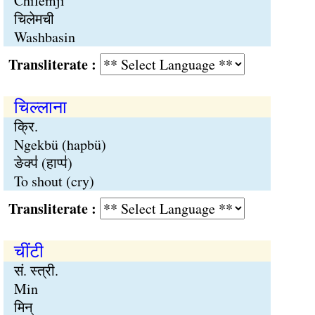
Chilemji
चिलेमची
Washbasin
Transliterate :
चिल्लाना
क्रि.
Ngekbü (hapbü)
ङेक्प॑ (हाप्प॑)
To shout (cry)
Transliterate :
चींटी
सं. स्त्री.
Min
मिन्