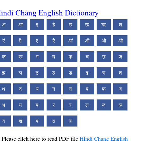
indi Chang English Dictionary
अ
आ
इ
ई
उ
ऊ
ऋ
ऌ
ऍ
ऎ
ए
ऐ
ऑ
ऒ
ओ
औ
क
ख
ग
घ
ङ
च
छ
ज
झ
ञ
ट
ठ
ड
ढ
ण
त
थ
द
ध
न
ऩ
प
फ
ब
भ
म
य
र
ऱ
ल
ळ
ऴ
व
श
ष
स
ह
Please click here to read PDF file
Hindi Chang English