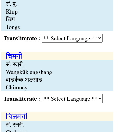
सं. पु.
Khip
खिप
Tongs
Transliterate :
चिमनी
सं. स्त्री.
Wangkük angshang
वाङक॑क अङशाङ
Chimney
Transliterate :
चिलमची
सं. स्त्री.