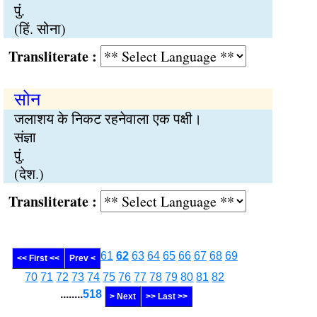
पुं.
(हिं. सोना)
Transliterate :
सोन
जलाशय के निकट रहनेवाला एक पक्षी।
संज्ञा
पुं.
(देश.)
Transliterate :
61
62
63
64
65
66
67
68
69
<< First <<
Prev <
70
71
72
73
74
75
76
77
78
79
80
81
82
........
518
> Next
>> Last >>