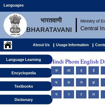
Languages
भारतवाणी
Ministry of 
Central I
BHARATAVANI
About Us
Usage Information
Conte
Hindi Phom English Di
Language Learning
अ
आ
इ
ई
Encyclopedia
च
छ
ज
झ
Textbooks
य
र
ऱ
ल
Dictionary