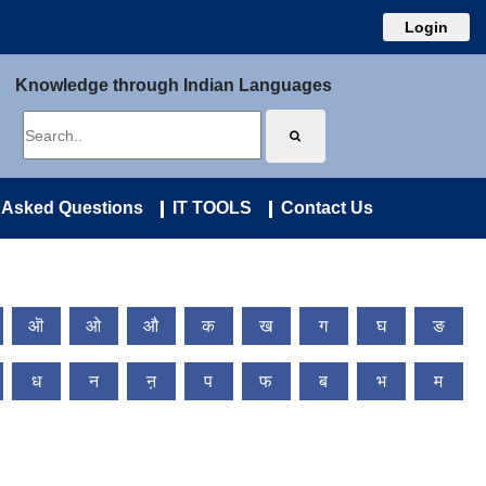
Login
Knowledge through Indian Languages
 Asked Questions
IT TOOLS
Contact Us
ऒ
ओ
औ
क
ख
ग
घ
ङ
ध
न
ऩ
प
फ
ब
भ
म