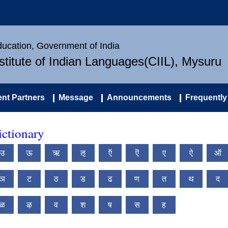
Education, Government of India
nstitute of Indian Languages(CIIL), Mysuru
nt Partners
Message
Announcements
Frequently
ctionary
उ
ऊ
ऋ
ऌ
ऍ
ऎ
ए
ऐ
ऑ
ञ
ट
ठ
ड
ढ
ण
त
थ
द
ळ
ऴ
व
श
ष
स
ह