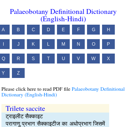
Palaeobotany Definitional Dictionary
(English-Hindi)
A
B
C
D
E
F
G
H
I
J
K
L
M
N
O
P
Q
R
S
T
U
V
W
X
Y
Z
Please click here to read PDF file
Palaeobotany Definitional
Dictionary (English-Hindi)
Trilete saccite
ट्राइलीट सैक्काइट
परागाणु प्रभाग सैक्काइटीज का अधोप्रभाग जिसमें