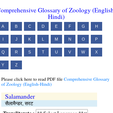
omprehensive Glossary of Zoology (Englis
Hindi)
A
B
C
D
E
F
G
H
I
J
K
L
M
N
O
P
Q
R
S
T
U
V
W
X
Y
Z
Please click here to read PDF file
Comprehensive Glossary
of Zoology (English-Hindi)
Salamander
सैलामैन्डर, सरट