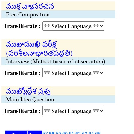
ముక్త వ్యాసరచన
Free Composition
Transliterate :
ముఖాముఖి పరీక్ష
(పరిశీలనాధారితపద్ధతి)
Interview (Method based of observation)
Transliterate :
ముఖ్యోద్దేశ ప్రశ్న
Main Idea Question
Transliterate :
57
58
59
60
61
62
63
64
65