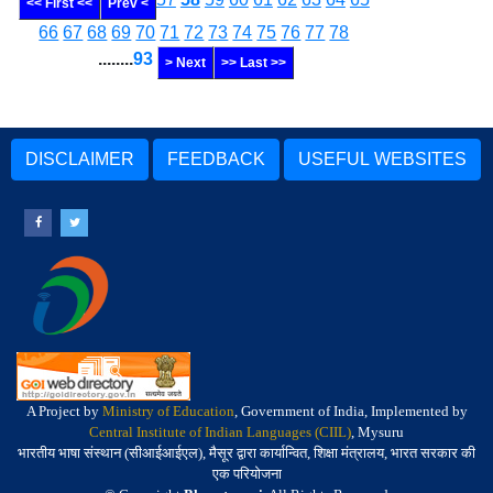
<< First <<
Prev <
66
67
68
69
70
71
72
73
74
75
76
77
78
........
93
> Next
>> Last >>
DISCLAIMER
FEEDBACK
USEFUL WEBSITES
A Project by
Ministry of Education
, Government of India, Implemented by
Central Institute of Indian Languages (CIIL)
, Mysuru
भारतीय भाषा संस्थान (सीआईआईएल), मैसूर द्वारा कार्यान्वित, शिक्षा मंत्रालय, भारत सरकार की
एक परियोजना