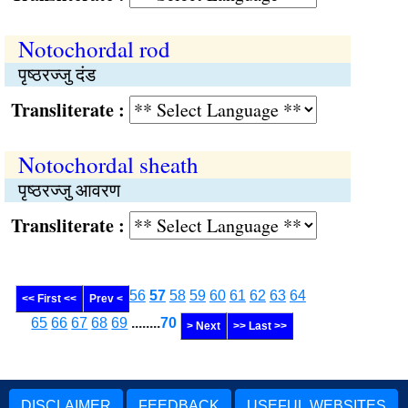
Notochordal rod
पृष्ठरज्जु दंड
Transliterate :
Notochordal sheath
पृष्ठरज्जु आवरण
Transliterate :
56
57
58
59
60
61
62
63
64
<< First <<
Prev <
65
66
67
68
69
........
70
> Next
>> Last >>
DISCLAIMER
FEEDBACK
USEFUL WEBSITES