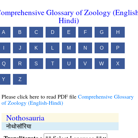
omprehensive Glossary of Zoology (Englis
Hindi)
A
B
C
D
E
F
G
H
I
J
K
L
M
N
O
P
Q
R
S
T
U
V
W
X
Y
Z
Please click here to read PDF file
Comprehensive Glossary
of Zoology (English-Hindi)
Nothosauria
नोथोसॉरिया