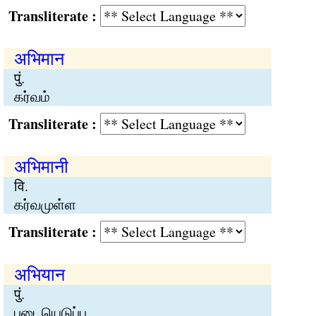
Transliterate :
अभिमान
पुं.
கர்வம்
Transliterate :
अभिमानी
वि.
கர்வமுள்ள
Transliterate :
अभियान
पुं.
படையெடுப்பு