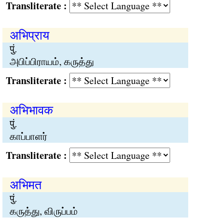
Transliterate :
अभिप्राय
पुं.
அபிப்பிராயம், கருத்து
Transliterate :
अभिभावक
पुं.
காப்பாளர்
Transliterate :
अभिमत
पुं.
கருத்து, விருப்பம்