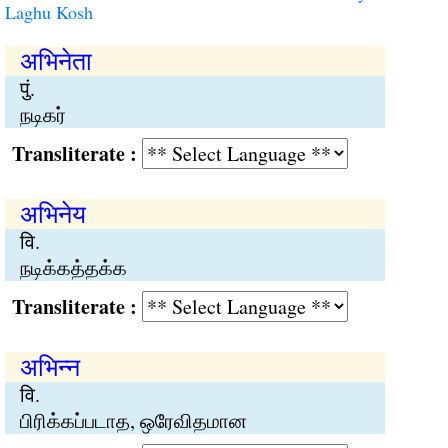
Laghu Kosh
अभिनेता
पुं.
நடிகர்
Transliterate :
अभिनेय
वि.
நடிக்கத்தக்க
Transliterate :
अभिन्न
वि.
பிரிக்கப்படாத, ஒரேவிதமான