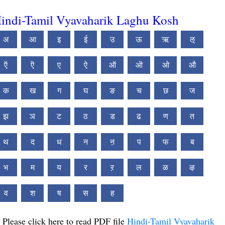
indi-Tamil Vyavaharik Laghu Kosh
अ
आ
इ
ई
उ
ऊ
ऋ
ऌ
ऍ
ऎ
ए
ऐ
ऑ
ऒ
ओ
औ
क
ख
ग
घ
ङ
च
छ
ज
झ
ञ
ट
ठ
ड
ढ
ण
त
थ
द
ध
न
ऩ
प
फ
ब
भ
म
य
र
ऱ
ल
ळ
ऴ
व
श
ष
स
ह
Please click here to read PDF file
Hindi-Tamil Vyavaharik