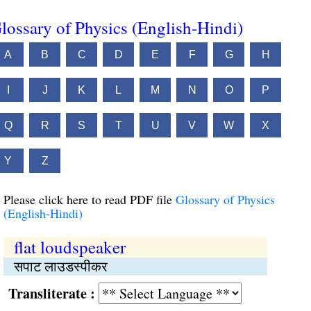
lossary of Physics (English-Hindi)
A
B
C
D
E
F
G
H
I
J
K
L
M
N
O
P
Q
R
S
T
U
V
W
X
Y
Z
Please click here to read PDF file
Glossary of Physics
(English-Hindi)
flat loudspeaker
सपाट लाउडस्पीकर
Transliterate :