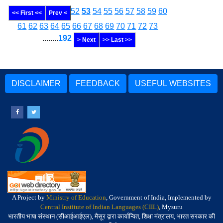
52
53
54
55
56
57
58
59
60
<< First <<
Prev <
61
62
63
64
65
66
67
68
69
70
71
72
73
........
192
> Next
>> Last >>
DISCLAIMER
FEEDBACK
USEFUL WEBSITES
A Project by
Ministry of Education
, Government of India, Implemented by
Central Institute of Indian Languages (CIIL)
, Mysuru
भारतीय भाषा संस्थान (सीआईआईएल), मैसूर द्वारा कार्यान्वित, शिक्षा मंत्रालय, भारत सरकार की