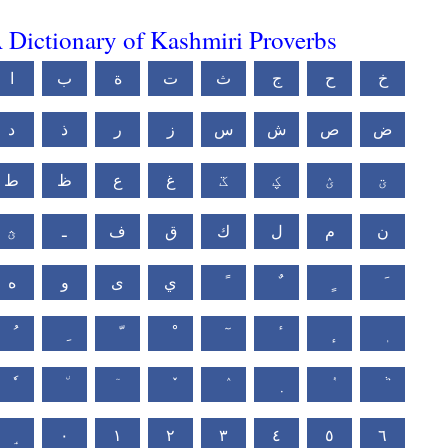
 Dictionary of Kashmiri Proverbs
خ
ح
ج
ث
ت
ة
ب
ا
ض
ص
ش
س
ز
ر
ذ
د
ؾ
ؽ
ؼ
ػ
غ
ع
ظ
ط
ن
م
ل
ك
ق
ف
ـ
ؿ
ي
ى
و
ه
٠
١
٢
٣
٤
٥
٦