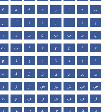
٧
٨
٩
٪
٫
٬
٭
ٮ
ٶ
ٵ
ٴ
ٳ
ٲ
ٱ
ٯ
پ
ٽ
ټ
ٻ
ٺ
ٹ
ٸ
ٷ
چ
څ
ڄ
ڃ
ڂ
ځ
ڀ
ٿ
ڎ
ڍ
ڌ
ڋ
ڊ
ډ
ڈ
ڇ
ږ
ڕ
ڔ
ړ
ڒ
ڑ
ڐ
ڏ
ڞ
ڝ
ڜ
ڛ
ښ
ڙ
ژ
ڗ
ڦ
ڥ
ڤ
ڣ
ڢ
ڡ
ڠ
ڟ
ڮ
ڭ
ڬ
ګ
ڪ
ک
ڨ
ڧ