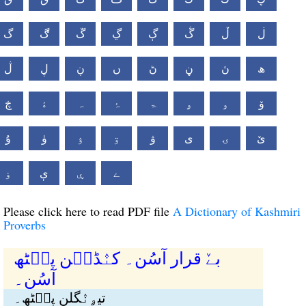
ڶ
ڵ
ڴ
ڳ
ڲ
ڱ
ڰ
گ
ھ
ڽ
ڼ
ڻ
ں
ڹ
ڸ
ڷ
ۆ
ۅ
ۄ
ۃ
ۂ
ہ
ۀ
ڿ
ێ
ۍ
ی
ۋ
ۊ
ۉ
ۈ
ۇ
ے
ۑ
ې
ۏ
Please click here to read PDF file
A Dictionary of Kashmiri
Proverbs
بےٚ قرار آسُن۔ کنٛڈٮ۪ن پٮ۪ٹھ
آسُن۔
تیۄنٛگلن پٮ۪ٹھ۔