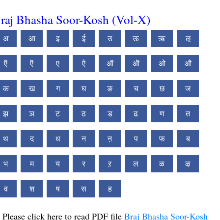
raj Bhasha Soor-Kosh (Vol-X)
अ
आ
इ
ई
उ
ऊ
ऋ
ऌ
ऍ
ऎ
ए
ऐ
ऑ
ऒ
ओ
औ
क
ख
ग
घ
ङ
च
छ
ज
झ
ञ
ट
ठ
ड
ढ
ण
त
थ
द
ध
न
ऩ
प
फ
ब
भ
म
य
र
ऱ
ल
ळ
ऴ
व
श
ष
स
ह
Please click here to read PDF file
Braj Bhasha Soor-Kosh