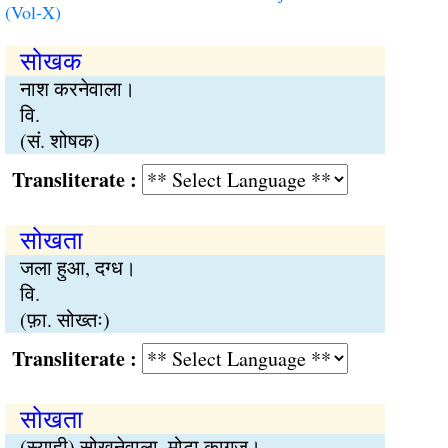
(Vol-X)
सोखक
नाश करनेवाला।
वि.
(सं. शोषक)
Transliterate :
सोखता
जला हुआ, दग्ध।
वि.
(फ़ा. सोख्तः)
Transliterate :
सोखता
(स्याही) सोखनेवाला, मोटा कागज।