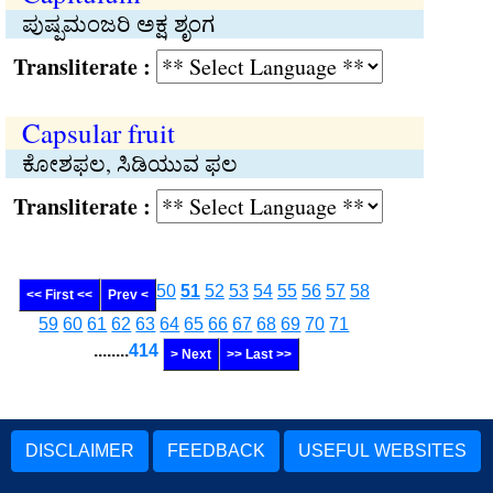
ಪುಷ್ಪಮಂಜರಿ ಅಕ್ಷ ಶೃಂಗ
Transliterate :
Capsular fruit
ಕೋಶಫಲ, ಸಿಡಿಯುವ ಫಲ
Transliterate :
50
51
52
53
54
55
56
57
58
<< First <<
Prev <
59
60
61
62
63
64
65
66
67
68
69
70
71
........
414
> Next
>> Last >>
DISCLAIMER
FEEDBACK
USEFUL WEBSITES