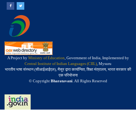
A Project by
Ministry of Education
, Government of India, Implemented by
Central Institute of Indian Languages (CIIL)
, Mysuru
भारतीय भाषा संस्थान (सीआईआईएल), मैसूर द्वारा कार्यान्वित, शिक्षा मंत्रालय, भारत सरकार की
एक परियोजना
© Copyright
Bharatavani
. All Rights Reserved