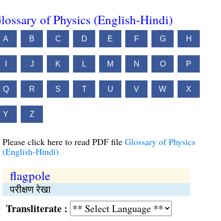
lossary of Physics (English-Hindi)
A
B
C
D
E
F
G
H
I
J
K
L
M
N
O
P
Q
R
S
T
U
V
W
X
Y
Z
Please click here to read PDF file
Glossary of Physics
(English-Hindi)
flagpole
परीक्षण रेखा
Transliterate :