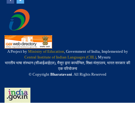
A Project by
Ministry of Education
, Government of India, Implemented by
Central Institute of Indian Languages (CIIL)
, Mysuru
भारतीय भाषा संस्थान (सीआईआईएल), मैसूर द्वारा कार्यान्वित, शिक्षा मंत्रालय, भारत सरकार की
एक परियोजना
© Copyright
Bharatavani
. All Rights Reserved