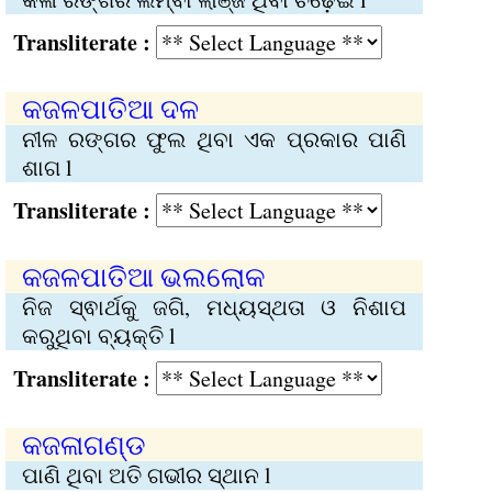
Transliterate :
କଜଳପାତିଆ ଦଳ
ନୀଳ ରଙ୍ଗର ଫୁଲ ଥିବା ଏକ ପ୍ରକାର ପାଣି
ଶାଗ l
Transliterate :
କଜଳପାତିଆ ଭଲଲୋକ
ନିଜ ସ୍ଵାର୍ଥକୁ ଜଗି, ମଧ୍ୟସ୍ଥତା ଓ ନିଶାପ
କରୁଥିବା ବ୍ୟକ୍ତି l
Transliterate :
କଜଳାଗଣ୍ଡ
ପାଣି ଥିବା ଅତି ଗଭୀର ସ୍ଥାନ l