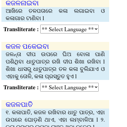
କଜଳନାଇବା
ଆଖିରେ ତଳପତାରେ କଳା ଲଗାଇବା ଓ
କଳାଗାର ଟାଣିବା l
Transliterate :
କଜଳ ପକେଇବା
ଜଳନ୍ତା ଦୀପ ଉପରେ ଘିଅ ବୋଳା ପାଣି
ପଶିଥିବା ଧାତୁପାତ୍ର ରଖି ଦୀପ ଶିଖା ରଖିବା l
ଶିଖା ଧାସରୁ ଧାତୁପାତ୍ର ତଳ କଳା ବୁଲିଯାଏ ଓ
ଏହାକୁ ତୋଳି, କଳା ପ୍ରସ୍ତୁତ ହୁଏ l
Transliterate :
କଜଳପାତି
୧. କଳାପାତି, କଜଳ ରଖିବାର ଧାତୁ ପାତ୍ର, ଏହା
ଉପରେ ଘୋଡ଼ଣି ଥାଏ, ଏହା ଲମ୍ବାଳିଆ l ୨.
କଳା ରଙ୍ଗର ଲମ୍ବା ଲାଞ୍ଜ ଥିବା ଚଢ଼େଇ l