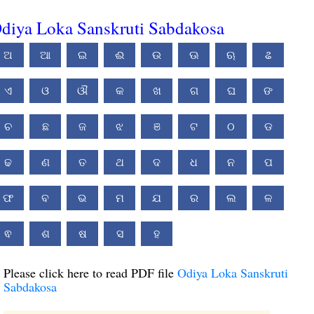
diya Loka Sanskruti Sabdakosa
ଅ
ଆ
ଇ
ଈ
ଉ
ଊ
ଋ
ଌ
ଏ
ଓ
ଔ
କ
ଖ
ଗ
ଘ
ଙ
ଚ
ଛ
ଜ
ଝ
ଞ
ଟ
ଠ
ଡ
ଢ
ଣ
ତ
ଥ
ଦ
ଧ
ନ
ପ
ଫ
ବ
ଭ
ମ
ଯ
ର
ଲ
ଳ
ଵ
ଶ
ଷ
ସ
ହ
Please click here to read PDF file
Odiya Loka Sanskruti
Sabdakosa