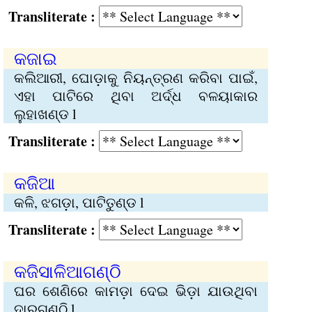
Transliterate :
କଜାଇ
କଲିଆରୀ, ଘୋଡ଼ାକୁ ନିୟନ୍ତ୍ରଣ କରିବା ପାଇଁ,
ଏହା ପାଟିରେ ଥିବା ଅର୍ଦ୍ଧ ବଳୟାକାର
ଲୁହାଖଣ୍ଡ l
Transliterate :
କଜିଆ
କଳି, ଝଗଡ଼ା, ପାଟିତୁଣ୍ଡ l
Transliterate :
କଜିସାଳିଆଗଣ୍ଠି
ଘର ଶେଣିରେ କାମଡ଼ା ଦେଇ ଭିଡ଼ା ଯାଉଥିବା
ଦାରୁଗଣ୍ଠି l