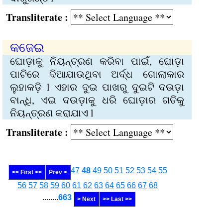
Transliterate :
କଜେଇ
ଘୋଡ଼ାକୁ ନିୟନ୍ତ୍ରଣ କରିବା ପାଇଁ, ଘୋଡ଼ା
ପାଟିରେ ଦିଆଯାଉଥିବା ଅର୍ଦ୍ଧ ଗୋଲାକାର
ଲୁହାକଡ଼ି l ଏହାର ଦୁଇ ପାଖରୁ ଦୁଇଟି ଦ‌ଉଡ଼ା
ବାନ୍ଧି, ଏଇ ଦ‌ଉଡ଼ାକୁ ଧରି ଘୋଡ଼ାର ଗତିକୁ
ନିୟନ୍ତ୍ରଣ କରାଯାଏ l
Transliterate :
47
48
49
50
51
52
53
54
55
<< First <<
Prev <
56
57
58
59
60
61
62
63
64
65
66
67
68
........
663
> Next
>> Last >>