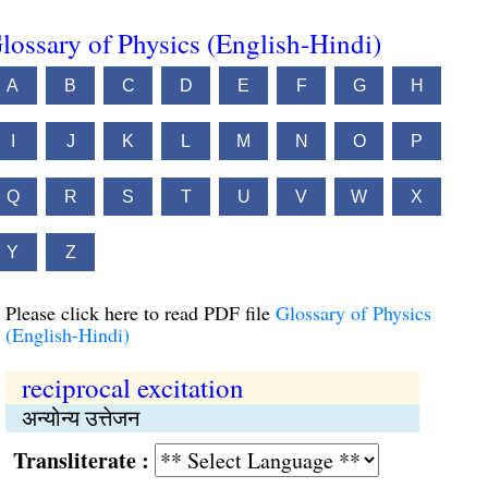
lossary of Physics (English-Hindi)
A
B
C
D
E
F
G
H
I
J
K
L
M
N
O
P
Q
R
S
T
U
V
W
X
Y
Z
Please click here to read PDF file
Glossary of Physics
(English-Hindi)
reciprocal excitation
अन्योन्य उत्तेजन
Transliterate :