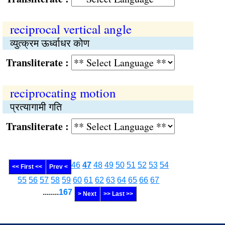
reciprocal vertical angle
व्युत्क्रम ऊर्ध्वाधर कोण
Transliterate :
reciprocating motion
प्रत्यागामी गति
Transliterate :
46
47
48
49
50
51
52
53
54
<< First <<
Prev <
55
56
57
58
59
60
61
62
63
64
65
66
67
........
167
> Next
>> Last >>