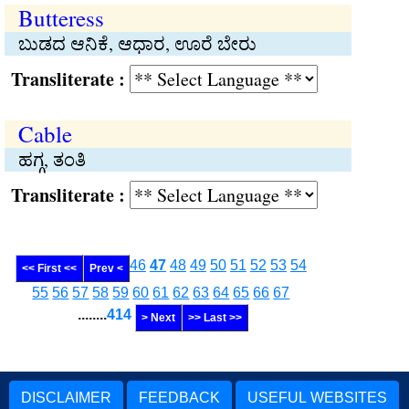
Butteress
ಬುಡದ ಆನಿಕೆ, ಆಧಾರ, ಊರೆ ಬೇರು
Transliterate :
Cable
ಹಗ್ಗ, ತಂತಿ
Transliterate :
46
47
48
49
50
51
52
53
54
<< First <<
Prev <
55
56
57
58
59
60
61
62
63
64
65
66
67
........
414
> Next
>> Last >>
DISCLAIMER
FEEDBACK
USEFUL WEBSITES