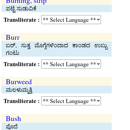
Burning, strip
ಪಟ್ಟೆ ಸುಡುವಿಕೆ
Transliterate :
Burr
ಬರ್, ಸುತ್ತ ಮೊಗ್ಗೆಗಳಿಂದಾದ ಕಾಂಡದ ಉಬ್ಬು
ಗಂಟು
Transliterate :
Burweed
ಮಲಳುಮ್ಮತ್ತಿ
Transliterate :
Bush
ಪೊದೆ