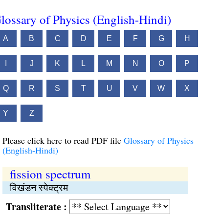
lossary of Physics (English-Hindi)
A
B
C
D
E
F
G
H
I
J
K
L
M
N
O
P
Q
R
S
T
U
V
W
X
Y
Z
Please click here to read PDF file
Glossary of Physics
(English-Hindi)
fission spectrum
विखंडन स्पेक्ट्रम
Transliterate :