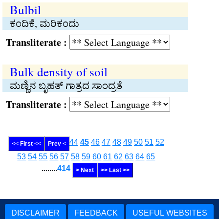
Bulbil
ಕಂದಿಕೆ, ಮರಿಕಂದು
Transliterate :
Bulk density of soil
ಮಣ್ಣಿನ ಬೃಹತ್ ಗಾತ್ರದ ಸಾಂದ್ರತೆ
Transliterate :
44
45
46
47
48
49
50
51
52
<< First <<
Prev <
53
54
55
56
57
58
59
60
61
62
63
64
65
........
414
> Next
>> Last >>
DISCLAIMER
FEEDBACK
USEFUL WEBSITES